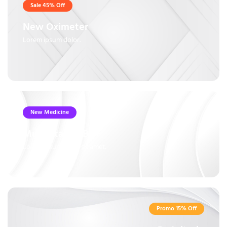
Sale 45% Off
New Oximeter
Lorem ipsum dolor.
New Medicine
Multivitamin B6+
Lorem ipsum dolor sit amet.
Promo 15% Off