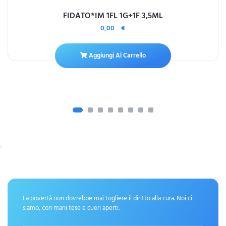
FIDATO*IM 1FL 1G+1F 3,5ML
0,00
€
Aggiungi Al Carrello
La povertà non dovrebbe mai togliere il diritto alla cura. Noi ci
siamo, con mani tese e cuori aperti.