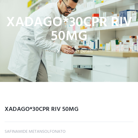
XADAGO*30CPR RIV
50MG
Home
Product Details
XADAGO*30CPR RIV 50MG
SAFINAMIDE METANSOLFONATO