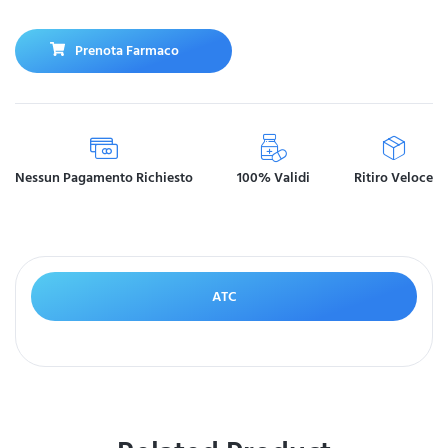
Prenota Farmaco
Nessun Pagamento Richiesto
100% Validi
Ritiro Veloce
ATC