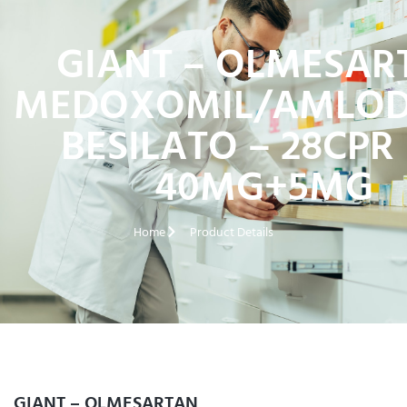
GIANT – OLMESAR
MEDOXOMIL/AMLOD
BESILATO – 28CPR 
40MG+5MG
Home
Product Details
GIANT – OLMESARTAN