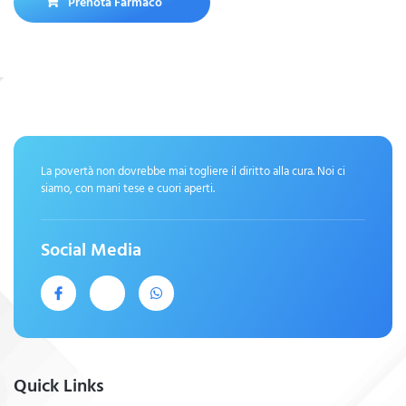
Prenota Farmaco
La povertà non dovrebbe mai togliere il diritto alla cura. Noi ci
siamo, con mani tese e cuori aperti.
Social Media
Quick Links