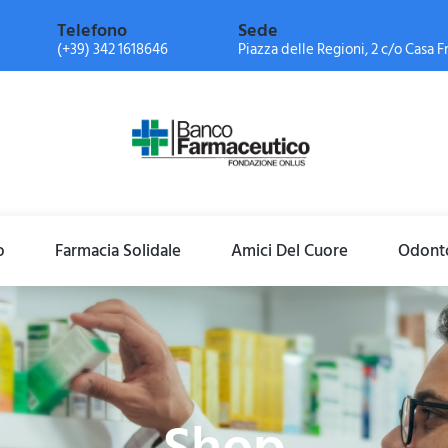
Telefono
Sede
(+39) 342 1618646
Piazza delle Regioni, 2 c/o Casa Fr
o
Farmacia Solidale
Amici Del Cuore
Odonto