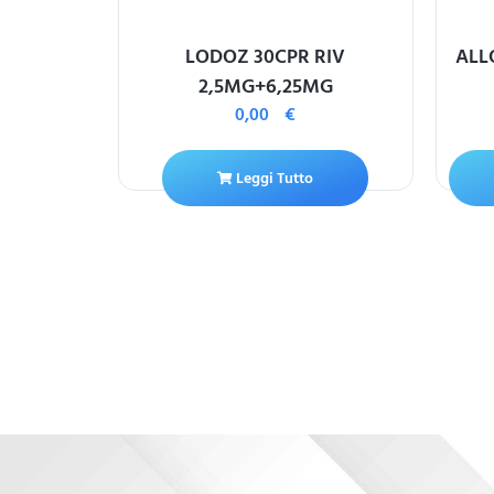
SP –
LODOZ 30CPR RIV
ALL
R RIV 50MG
2,5MG+6,25MG
0,00
€
ello
Leggi Tutto