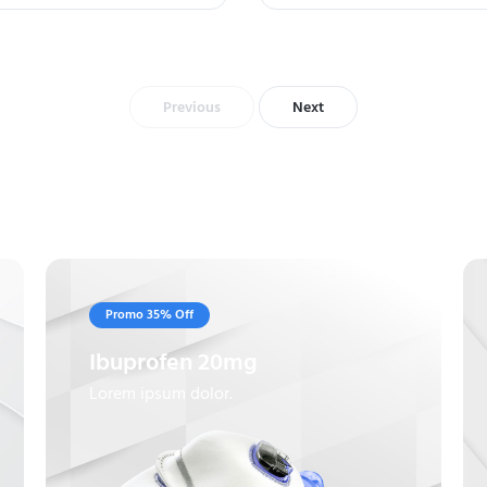
Previous
Next
Promo 35% Off
Ibuprofen 20mg
Lorem ipsum dolor.