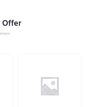
%
Offer
 tempor