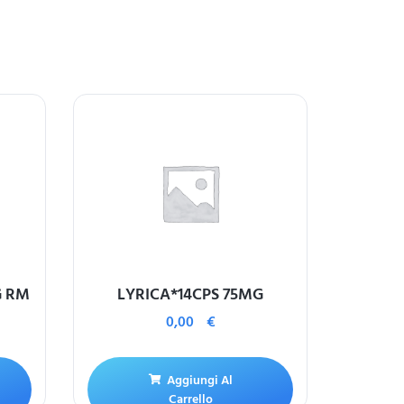
G RM
LYRICA*14CPS 75MG
0,00
€
Aggiungi Al
Carrello