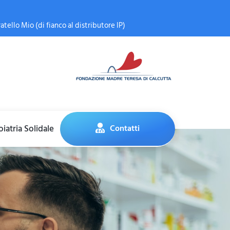
atello Mio (di fianco al distributore IP)
iatria Solidale
Contatti