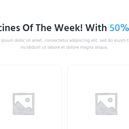
ines Of The Week! With
50
ipsum dolor sit amet, consectetur adipiscing elit, sed do eiusm
incididunt ut labore et dolore magna aliqua.