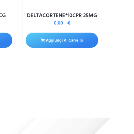
CG
DELTACORTENE*10CPR 25MG
ALLOPU
0,00
€
Aggiungi Al Carrello
A