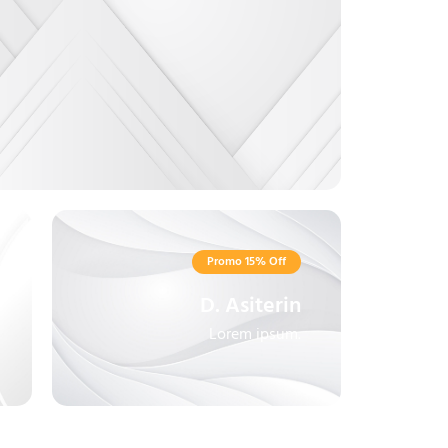
Promo 15% Off
D. Asiterin
Lorem ipsum.