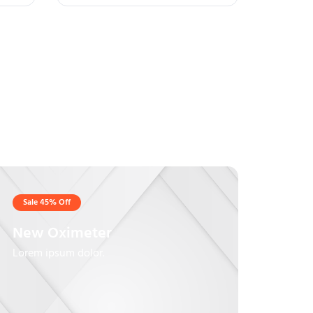
Sale 45% Off
New Oximeter
Lorem ipsum dolor.