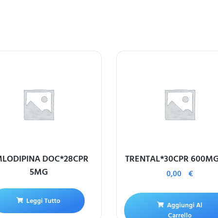
LODIPINA DOC*28CPR
TRENTAL*30CPR 600M
5MG
0,00
€
Leggi Tutto
Aggiungi Al
Carrello