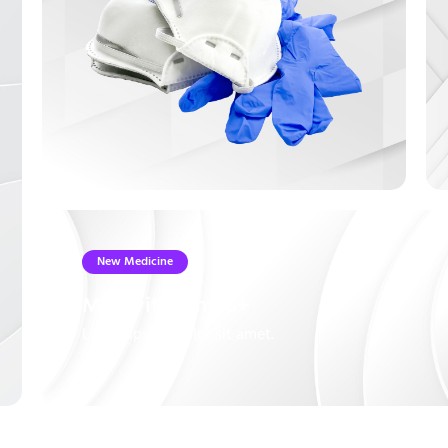
New Medicine
Multivitamin B6+
Lorem ipsum dolor sit amet.