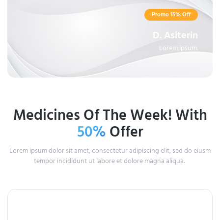
Promo 15% Off
D. Asiterin
Lorem ipsum.
Medicines Of The Week! With
50%
Offer
Lorem ipsum dolor sit amet, consectetur adipiscing elit, sed do eiusm
tempor incididunt ut labore et dolore magna aliqua.