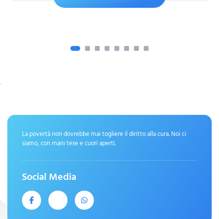
La povertà non dovrebbe mai togliere il diritto alla cura. Noi ci
siamo, con mani tese e cuori aperti.
Social Media