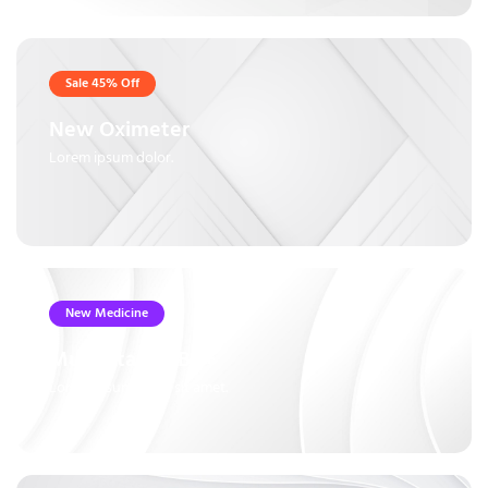
Sale 45% Off
New Oximeter
Lorem ipsum dolor.
New Medicine
Multivitamin B6+
Lorem ipsum dolor sit amet.