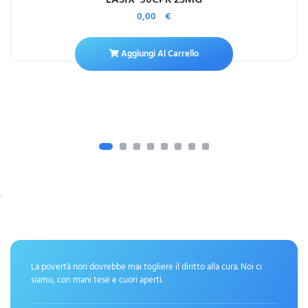
0,00
€
Aggiungi Al Carrello
La povertà non dovrebbe mai togliere il diritto alla cura. Noi ci
siamo, con mani tese e cuori aperti.