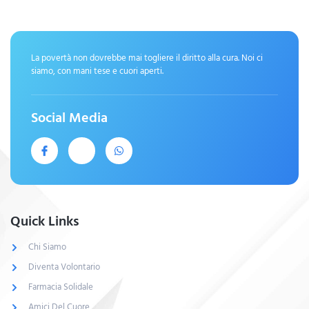
La povertà non dovrebbe mai togliere il diritto alla cura. Noi ci
siamo, con mani tese e cuori aperti.
Social Media
Quick Links
Chi Siamo
Diventa Volontario
Farmacia Solidale
Amici Del Cuore