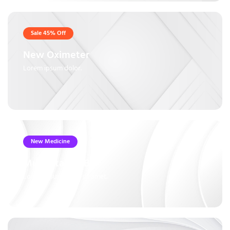
Sale 45% Off
New Oximeter
Lorem ipsum dolor.
New Medicine
Multivitamin B6+
Lorem ipsum dolor sit amet.