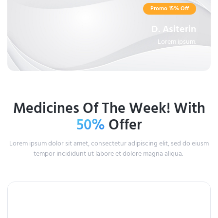
Promo 15% Off
D. Asiterin
Lorem ipsum.
Medicines Of The Week! With
50%
Offer
Lorem ipsum dolor sit amet, consectetur adipiscing elit, sed do eiusm
tempor incididunt ut labore et dolore magna aliqua.