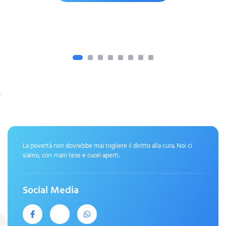
La povertà non dovrebbe mai togliere il diritto alla cura. Noi ci
siamo, con mani tese e cuori aperti.
Social Media