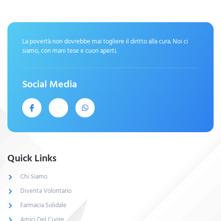
La povertà non dovrebbe mai togliere il diritto alla cura. Noi ci
siamo, con mani tese e cuori aperti.
Social Media
Quick Links
Chi Siamo
Diventa Volontario
Farmacia Solidale
Amici Del Cuore