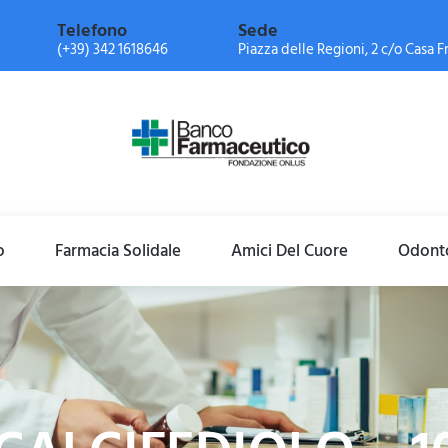
Telefono
Sede
(+39) 342 1618646
Piazza delle Regioni, 2 c/o Casa Fr
o
Farmacia Solidale
Amici Del Cuore
Odonto