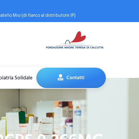
atello Mio (di fianco al distributore IP)
iatria Solidale
Contatti