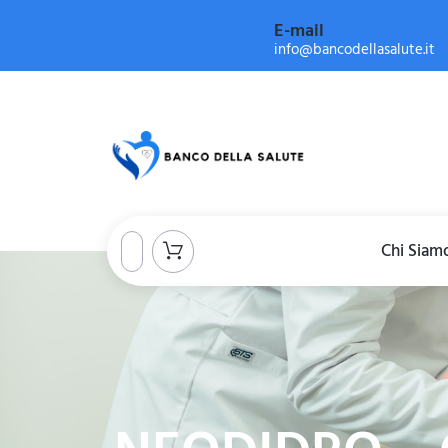
E-mail
info@bancodellasalute.it
Chi Siam