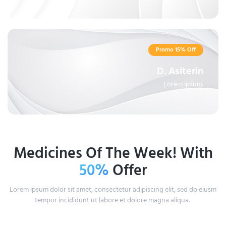
Promo 15% Off
D. Asiterin
Lorem ipsum.
Medicines Of The Week! With
50%
Offer
Lorem ipsum dolor sit amet, consectetur adipiscing elit, sed do eiusm
tempor incididunt ut labore et dolore magna aliqua.