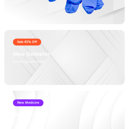
Sale 45% Off
New Oximeter
Lorem ipsum dolor.
New Medicine
Multivitamin B6+
Lorem ipsum dolor sit amet.