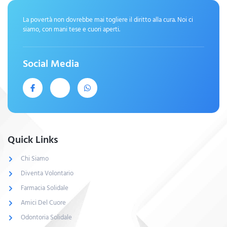
La povertà non dovrebbe mai togliere il diritto alla cura. Noi ci
siamo, con mani tese e cuori aperti.
Social Media
Quick Links
Chi Siamo
Diventa Volontario
Farmacia Solidale
Amici Del Cuore
Odontoria Solidale