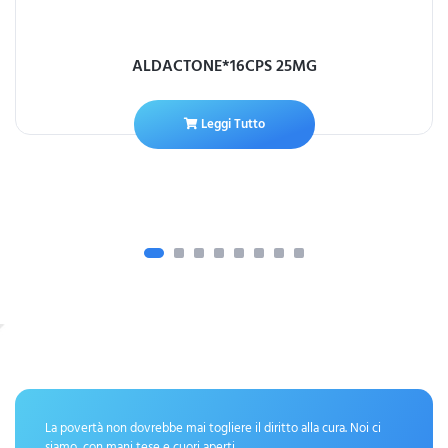
ALDACTONE*16CPS 25MG
Leggi Tutto
La povertà non dovrebbe mai togliere il diritto alla cura. Noi ci
siamo, con mani tese e cuori aperti.