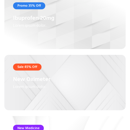
Promo 35% Off
Ibuprofen 20mg
Lorem ipsum dolor.
Sale 45% Off
New Oximeter
Lorem ipsum dolor.
New Medicine