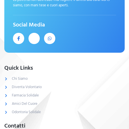
siamo, con mani tese e cuori aperti.
Social Media
Quick Links
Chi Siamo
Diventa Volontario
Farmacia Solidale
Amici Del Cuore
Odontoria Solidale
Contatti