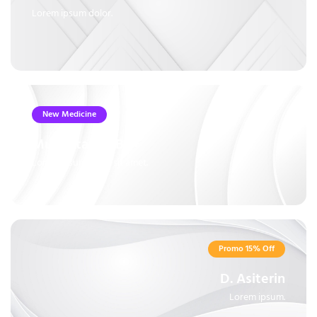
Lorem ipsum dolor.
New Medicine
Multivitamin B6+
Lorem ipsum dolor sit amet.
Promo 15% Off
D. Asiterin
Lorem ipsum.