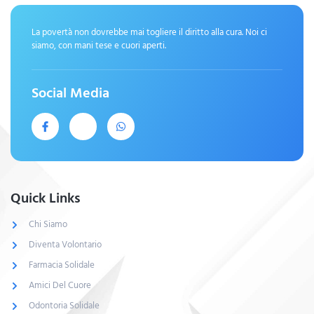
La povertà non dovrebbe mai togliere il diritto alla cura. Noi ci
siamo, con mani tese e cuori aperti.
Social Media
Quick Links
Chi Siamo
Diventa Volontario
Farmacia Solidale
Amici Del Cuore
Odontoria Solidale