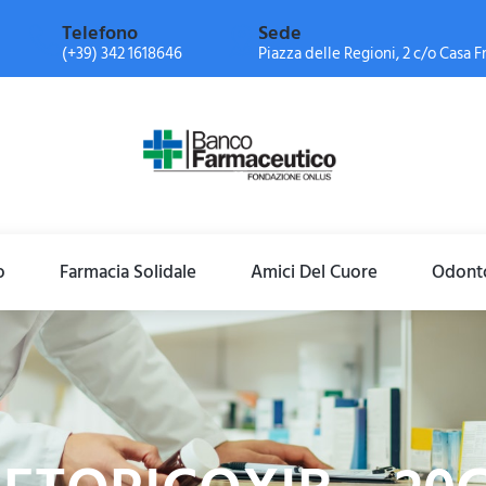
Telefono
Sede
(+39) 342 1618646
Piazza delle Regioni, 2 c/o Casa Fr
o
Farmacia Solidale
Amici Del Cuore
Odonto