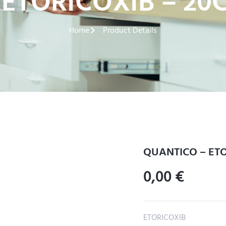
ETORICOXIB – 20
Home
Product Details
QUANTICO – ETO
0,00
€
ETORICOXIB