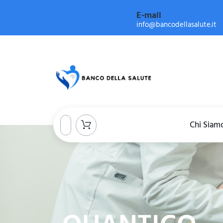
E-mail
info@bancodellasalute.it
Chi Siam