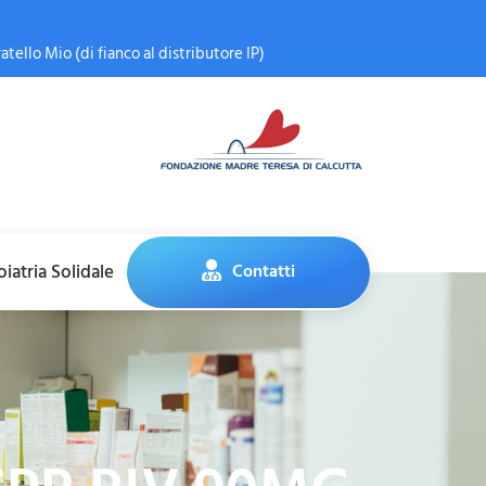
atello Mio (di fianco al distributore IP)
iatria Solidale
Contatti