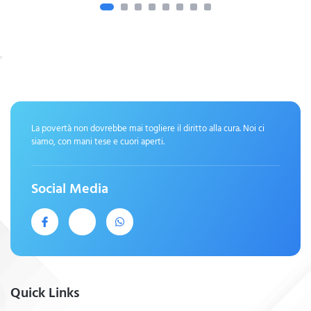
La povertà non dovrebbe mai togliere il diritto alla cura. Noi ci
siamo, con mani tese e cuori aperti.
Social Media
Quick Links