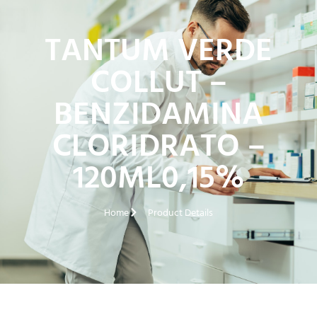
TANTUM VERDE
COLLUT –
BENZIDAMINA
CLORIDRATO –
120ML0,15%
Home
Product Details