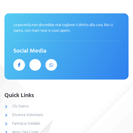
La povertà non dovrebbe mai togliere il diritto alla cura. Noi ci
siamo, con mani tese e cuori aperti.
Social Media
Quick Links
Chi Siamo
Diventa Volontario
Farmacia Solidale
Amici Del Cuore