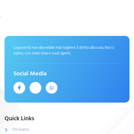
La povertà non dovrebbe mai togliere il diritto alla cura. Noi ci
siamo, con mani tese e cuori aperti.
Social Media
Quick Links
Chi Siamo