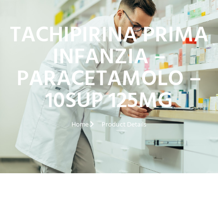
TACHIPIRINA PRIMA
INFANZIA –
PARACETAMOLO –
10SUP 125MG
Home
Product Details