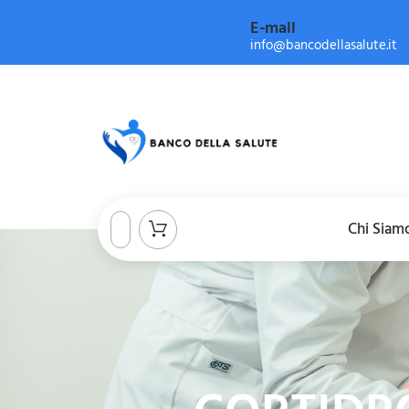
E-mail
info@bancodellasalute.it
Chi Siam