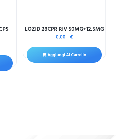
CPS
LOZID 28CPR RIV 50MG+12,5MG
V
0,00
€
DOC
Aggiungi Al Carrello