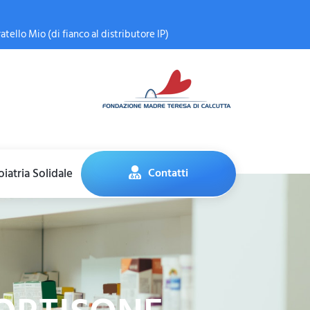
atello Mio (di fianco al distributore IP)
iatria Solidale
Contatti