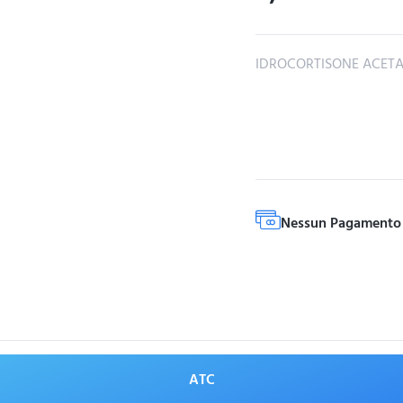
IDROCORTISONE ACET
Nessun Pagamento 
ATC