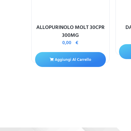
A NEB -
ALLOPURINOLO MOLT 30CPR
D
5ML0,25
300MG
0,00
€
ello
Aggiungi Al Carrello