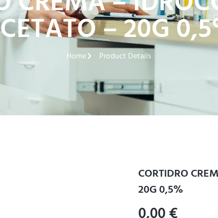
O CREMA – IDROC
CETATO – 20G 0,
Home
Product Details
CORTIDRO CREM
20G 0,5%
0,00
€