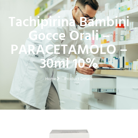
Tachipirina Bambini
Gocce Orali –
PARACETAMOLO –
30ml 10%
Home
Product Details