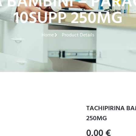
A BAMBINI – PAR
10SUPP 250MG
Home
Product Details
TACHIPIRINA BA
250MG
0,00
€