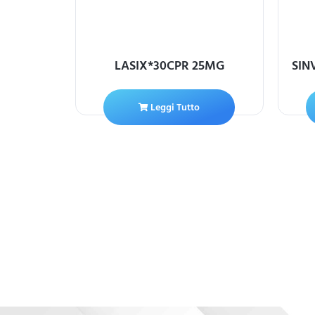
IV 80MG
LASIX*30CPR 25MG
SIN
Leggi Tutto
ello