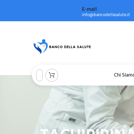
E-mail
info@bancodellasalute.it
Chi Siam