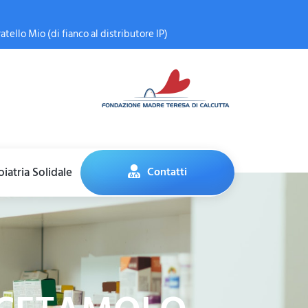
atello Mio (di fianco al distributore IP)
iatria Solidale
Contatti