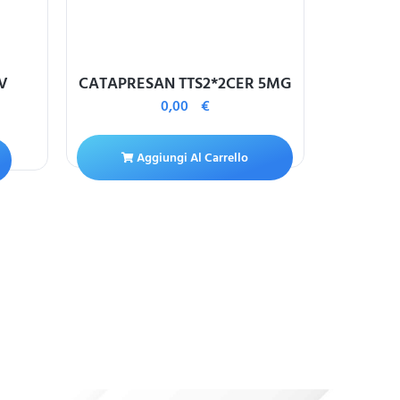
V
CATAPRESAN TTS2*2CER 5MG
METFON
0,00
€
CLORID
Aggiungi Al Carrello
A