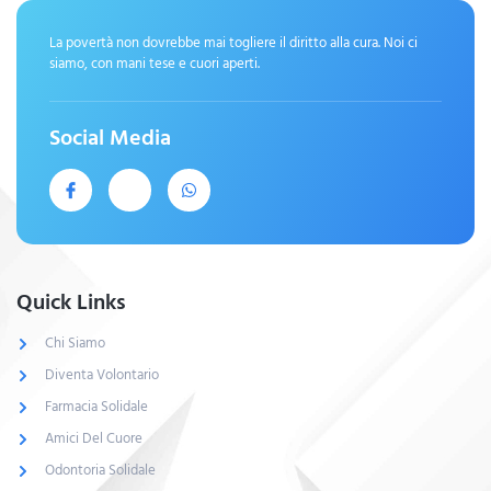
La povertà non dovrebbe mai togliere il diritto alla cura. Noi ci
siamo, con mani tese e cuori aperti.
Social Media
Quick Links
Chi Siamo
Diventa Volontario
Farmacia Solidale
Amici Del Cuore
Odontoria Solidale