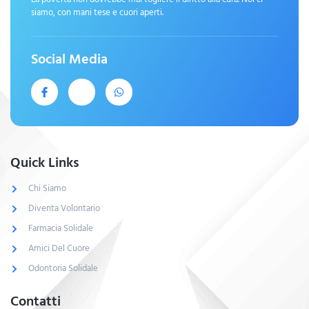
siamo, con mani tese e cuori aperti.
Social Media
Quick Links
Chi Siamo
Diventa Volontario
Farmacia Solidale
Amici Del Cuore
Odontoria Solidale
Contatti