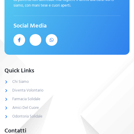
siamo, con mani tese e cuori aperti.
Social Media
Quick Links
Chi Siamo
Diventa Volontario
Farmacia Solidale
Amici Del Cuore
Odontoria Solidale
Contatti