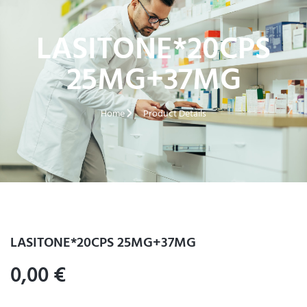
LASITONE*20CPS
25MG+37MG
Home
Product Details
LASITONE*20CPS 25MG+37MG
0,00
€