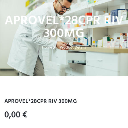
APROVEL*28CPR RIV
300MG
Home
Product Details
APROVEL*28CPR RIV 300MG
0,00
€