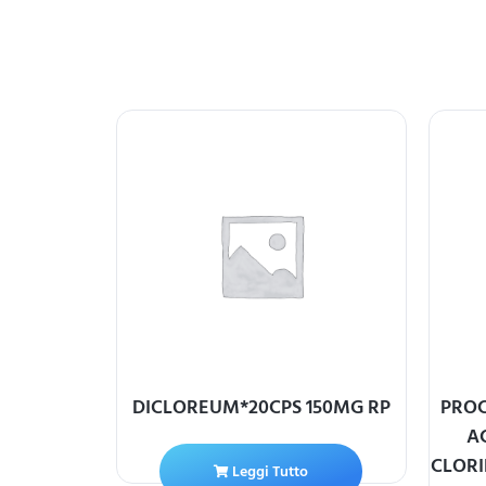
LAMIDE –
DICLOREUM*20CPS 150MG RP
PROC
G
A
CLORI
Leggi Tutto