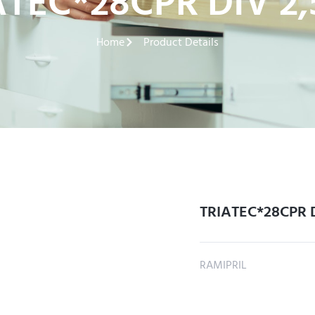
ATEC*28CPR DIV 2
Home
Product Details
TRIATEC*28CPR 
RAMIPRIL