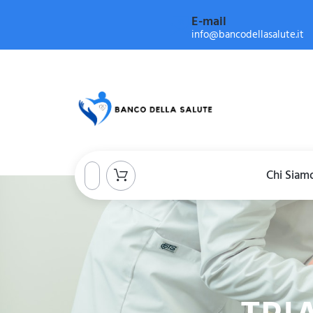
E-mail
info@bancodellasalute.it
Chi Siam