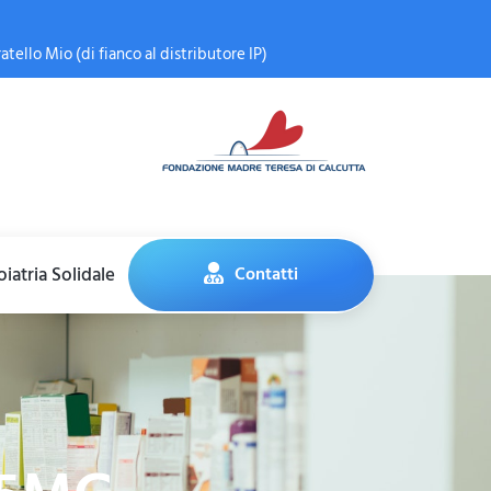
atello Mio (di fianco al distributore IP)
iatria Solidale
Contatti