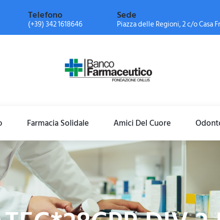
Telefono
Sede
(+39) 342 1618646
Piazza delle Regioni, 2 c/o Casa Fr
o
Farmacia Solidale
Amici Del Cuore
Odonto