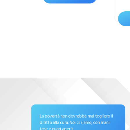
ello
La povertà non dovrebbe mai togliere il
diritto alla cura. Noi ci siamo, con mani
tese e cuori aperti.