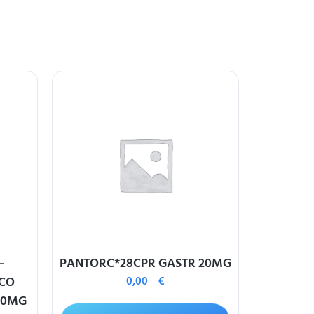
–
PANTORC*28CPR GASTR 20MG
GELENTE
CO
0,00
€
40MG