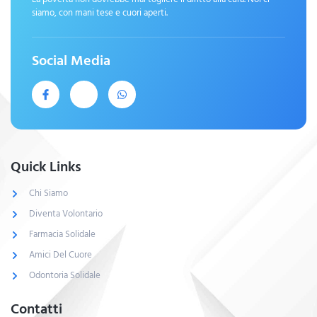
siamo, con mani tese e cuori aperti.
Social Media
Quick Links
Chi Siamo
Diventa Volontario
Farmacia Solidale
Amici Del Cuore
Odontoria Solidale
Contatti