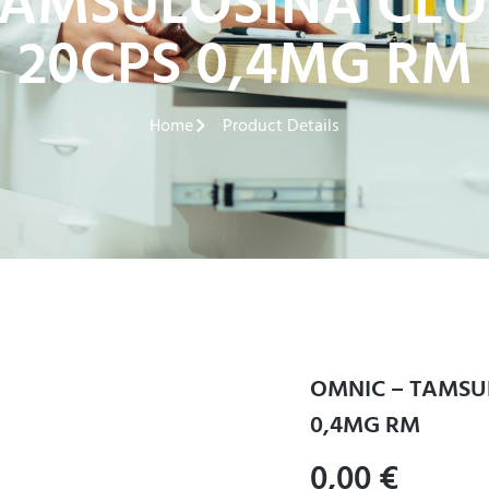
TAMSULOSINA CLO
20CPS 0,4MG RM
Home
Product Details
OMNIC – TAMSU
0,4MG RM
0,00
€