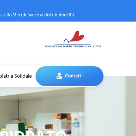
atello Mio (di fianco al distributore IP)
iatria Solidale
Contatti