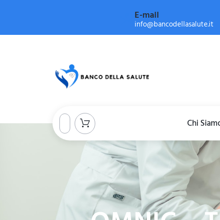
E-mail
info@bancodellasalute.it
Chi Siam