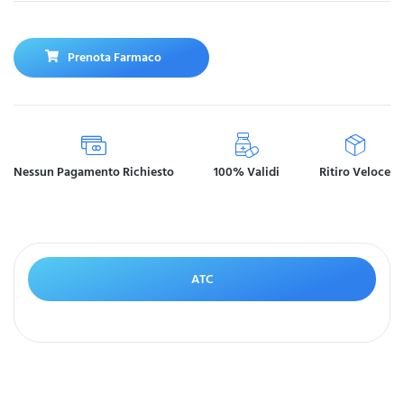
Prenota Farmaco
Nessun Pagamento Richiesto
100% Validi
Ritiro Veloce
ATC