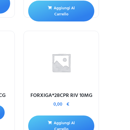
Aggiungi Al
Carrello
CG
FORXIGA*28CPR RIV 10MG
0,00
€
Aggiungi Al
Carrello