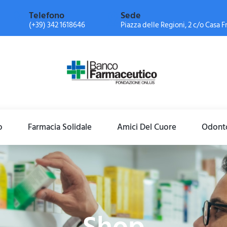
Telefono
Sede
(+39) 342 1618646
Piazza delle Regioni, 2 c/o Casa Fr
o
Farmacia Solidale
Amici Del Cuore
Odonto