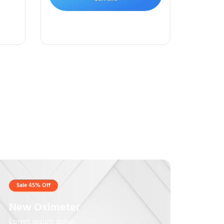
Sale 45% Off
New Oximeter
Lorem ipsum dolor.