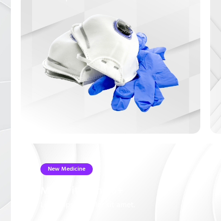
New Medicine
Multivitamin B6+
Lorem ipsum dolor sit amet.