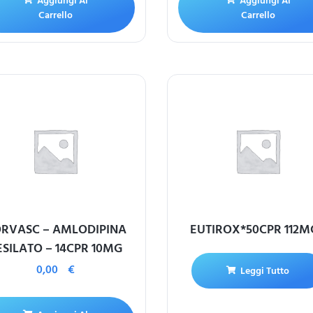
Aggiungi Al
Aggiungi Al
Carrello
Carrello
RVASC – AMLODIPINA
EUTIROX*50CPR 112M
ESILATO – 14CPR 10MG
0,00
€
Leggi Tutto