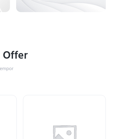
%
Offer
 tempor