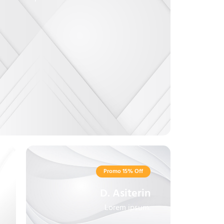
Promo 15% Off
D. Asiterin
Lorem ipsum.