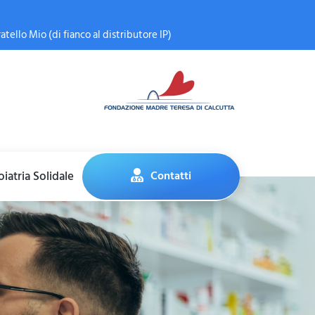
atello Mio (di fianco al distributore IP)
iatria Solidale
Contatti