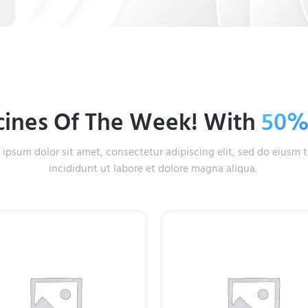
ines Of The Week! With
50
ipsum dolor sit amet, consectetur adipiscing elit, sed do eiusm
incididunt ut labore et dolore magna aliqua.