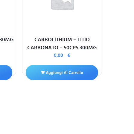
 30MG
CARBOLITHIUM – LITIO
ACIC
CARBONATO – 50CPS 300MG
0,00
€
A
Aggiungi Al Carrello