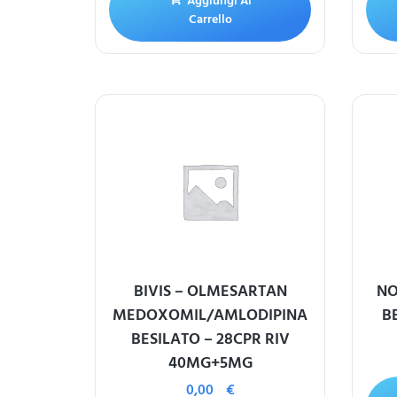
Aggiungi Al
Carrello
BIVIS – OLMESARTAN
NO
MEDOXOMIL/AMLODIPINA
B
BESILATO – 28CPR RIV
40MG+5MG
0,00
€