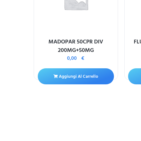
 5MG+25MG
MADOPAR 50CPR DIV
FL
200MG+50MG
0,00
€
ello
Aggiungi Al Carrello