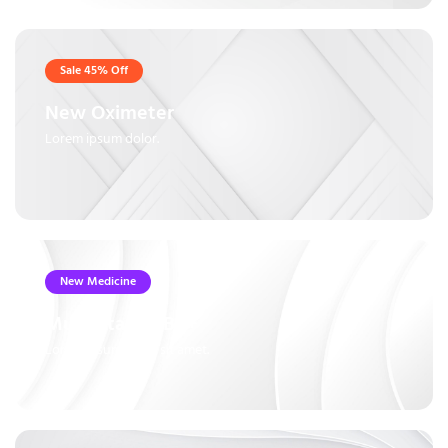
Sale 45% Off
New Oximeter
Lorem ipsum dolor.
New Medicine
Multivitamin B6+
Lorem ipsum dolor sit amet.