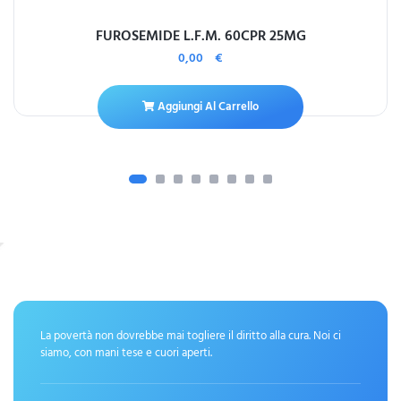
FUROSEMIDE L.F.M. 60CPR 25MG
0,00
€
Aggiungi Al Carrello
La povertà non dovrebbe mai togliere il diritto alla cura. Noi ci
siamo, con mani tese e cuori aperti.