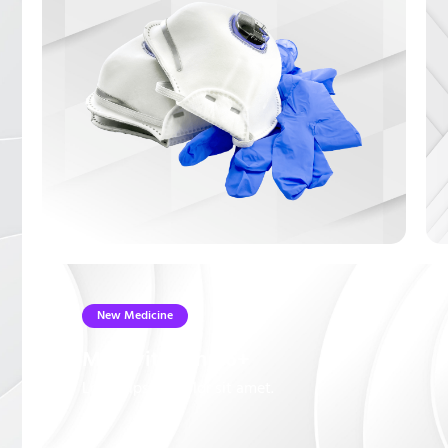
New Medicine
Multivitamin B6+
Lorem ipsum dolor sit amet.