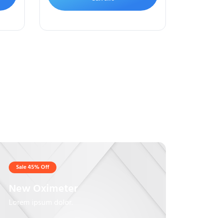
Sale 45% Off
New Oximeter
Lorem ipsum dolor.