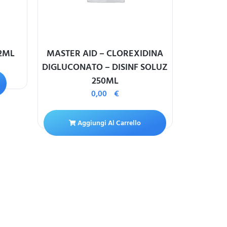
 2ML
MASTER AID – CLOREXIDINA
ACESISTE
DIGLUCONATO – DISINF SOLUZ
250ML
0,00
€
A
Aggiungi Al Carrello