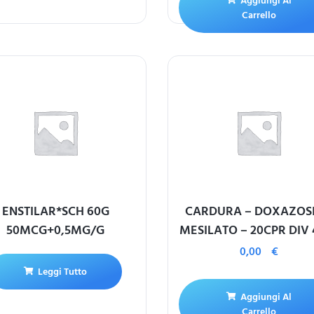
Aggiungi Al
Carrello
ENSTILAR*SCH 60G
CARDURA – DOXAZOS
50MCG+0,5MG/G
MESILATO – 20CPR DIV
0,00
€
Leggi Tutto
Aggiungi Al
Carrello