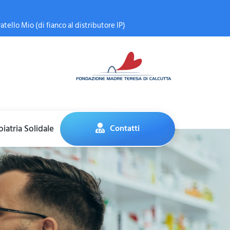
atello Mio (di fianco al distributore IP)
iatria Solidale
Contatti