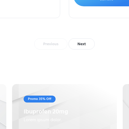
Previous
Next
Promo 35% Off
Ibuprofen 20mg
Lorem ipsum dolor.