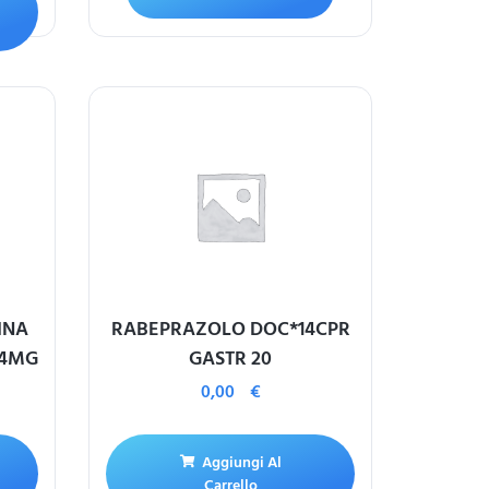
INA
RABEPRAZOLO DOC*14CPR
 4MG
GASTR 20
0,00
€
Aggiungi Al
Carrello