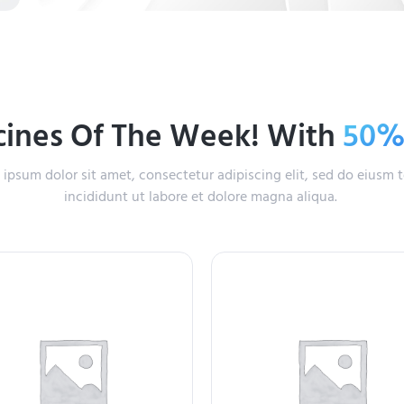
ines Of The Week! With
50
ipsum dolor sit amet, consectetur adipiscing elit, sed do eiusm
incididunt ut labore et dolore magna aliqua.