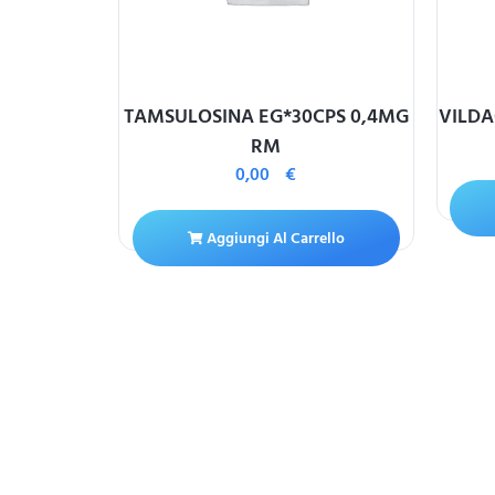
 –
TAMSULOSINA EG*30CPS 0,4MG
VILDA
ACIDO
RM
T ARANCIA
0,00
€
Aggiungi Al Carrello
ello