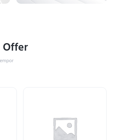
%
Offer
 tempor