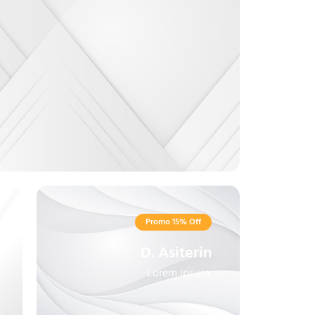
Promo 15% Off
D. Asiterin
Lorem ipsum.