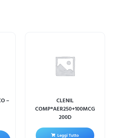
CO –
CLENIL
COMP*AER250+100MCG
200D
Leggi Tutto