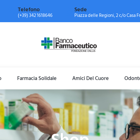
Telefono
Sede
(+39) 342 1618646
Piazza delle Regioni, 2 c/o Casa Fr
o
Farmacia Solidale
Amici Del Cuore
Odonto