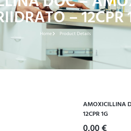
LLINA DOC – AMOX
RIIDRATO – 12CPR 
Home
Product Details
AMOXICILLINA D
12CPR 1G
0,00
€