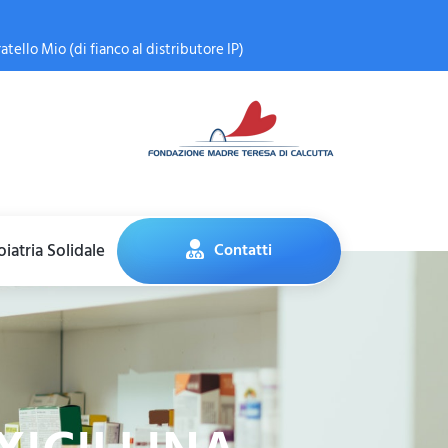
atello Mio (di fianco al distributore IP)
iatria Solidale
Contatti