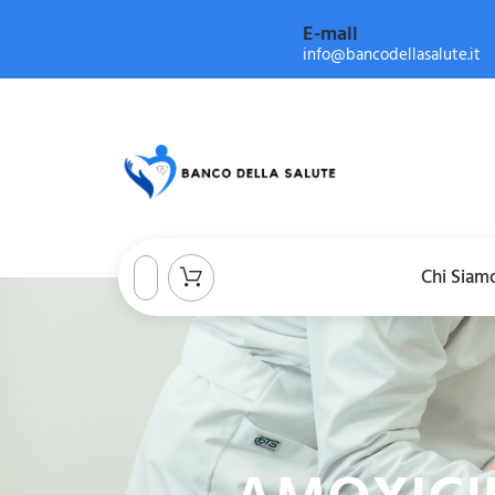
E-mail
info@bancodellasalute.it
Chi Siam