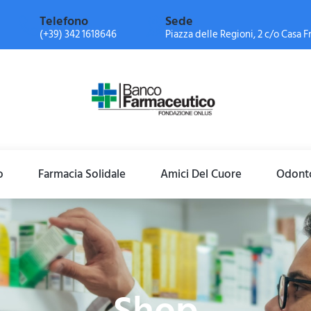
Telefono
Sede
(+39) 342 1618646
Piazza delle Regioni, 2 c/o Casa Fr
o
Farmacia Solidale
Amici Del Cuore
Odonto