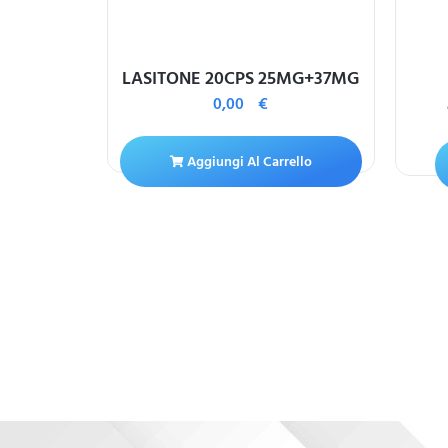
 100MG
LASITONE 20CPS 25MG+37MG
0,00
€
ello
Aggiungi Al Carrello