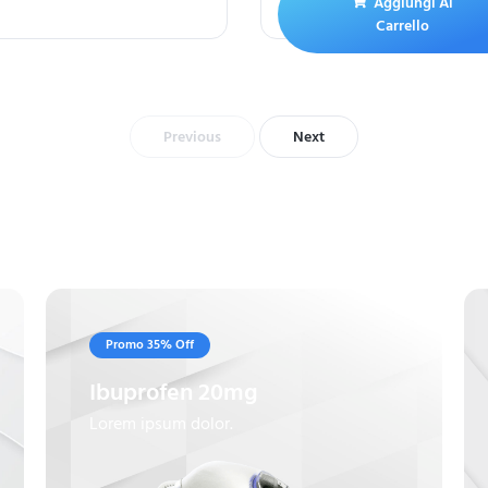
Aggiungi Al
Carrello
Previous
Next
Promo 35% Off
Ibuprofen 20mg
Lorem ipsum dolor.