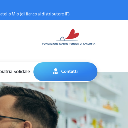
atello Mio (di fianco al distributore IP)
iatria Solidale
Contatti