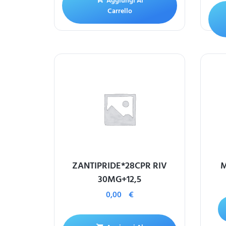
Aggiungi Al
Carrello
ZANTIPRIDE*28CPR RIV
M
30MG+12,5
0,00
€