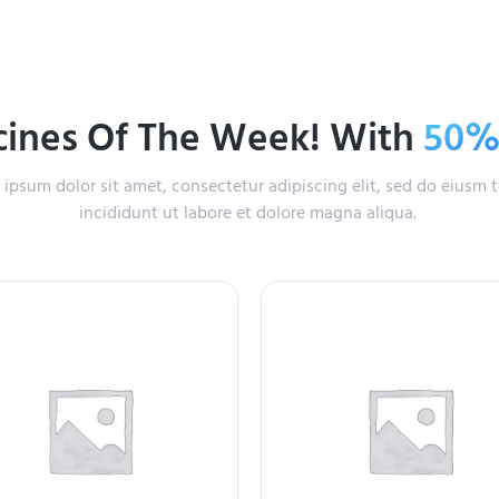
ines Of The Week! With
50
ipsum dolor sit amet, consectetur adipiscing elit, sed do eiusm
incididunt ut labore et dolore magna aliqua.