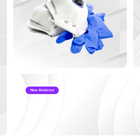
New Medicine
Multivitamin B6+
Lorem ipsum dolor sit amet.