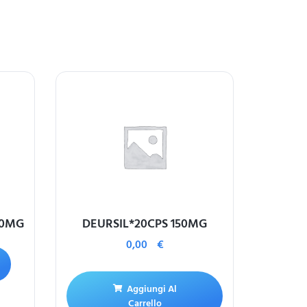
20MG
DEURSIL*20CPS 150MG
0,00
€
Aggiungi Al
Carrello