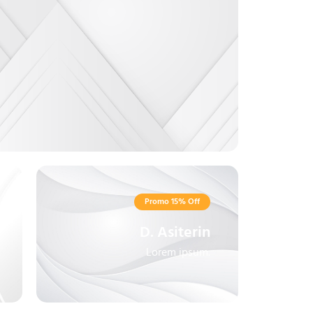
Promo 15% Off
D. Asiterin
Lorem ipsum.