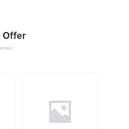
%
Offer
 tempor