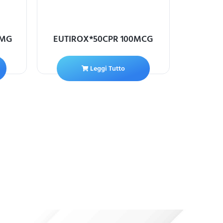
0MG
EUTIROX*50CPR 100MCG
NORVA
BESIL
Leggi Tutto
A