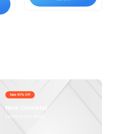
Sale 45% Off
New Oximeter
Lorem ipsum dolor.