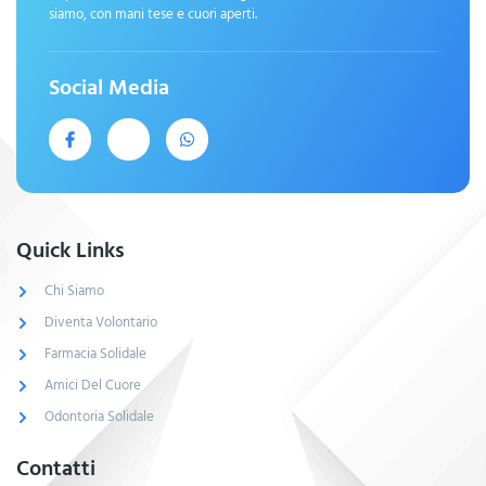
siamo, con mani tese e cuori aperti.
Social Media
Quick Links
Chi Siamo
Diventa Volontario
Farmacia Solidale
Amici Del Cuore
Odontoria Solidale
Contatti