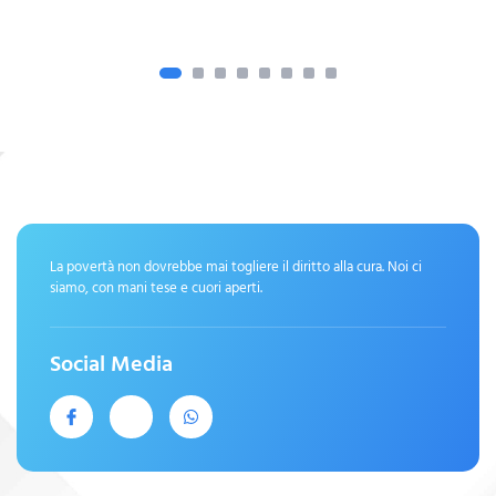
La povertà non dovrebbe mai togliere il diritto alla cura. Noi ci
siamo, con mani tese e cuori aperti.
Social Media