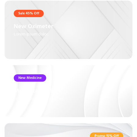
Sale 45% Off
New Oximeter
Lorem ipsum dolor.
New Medicine
Multivitamin B6+
Lorem ipsum dolor sit amet.
Promo 15% Off