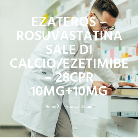
EZATEROS –
ROSUVASTATINA
SALE DI
CALCIO/EZETIMIBE
– 28CPR
10MG+10MG
Home
Product Details