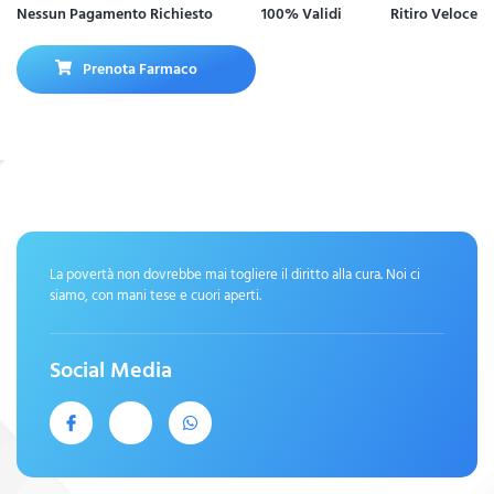
Nessun Pagamento Richiesto
100% Validi
Ritiro Veloce
Prenota Farmaco
La povertà non dovrebbe mai togliere il diritto alla cura. Noi ci
siamo, con mani tese e cuori aperti.
Social Media