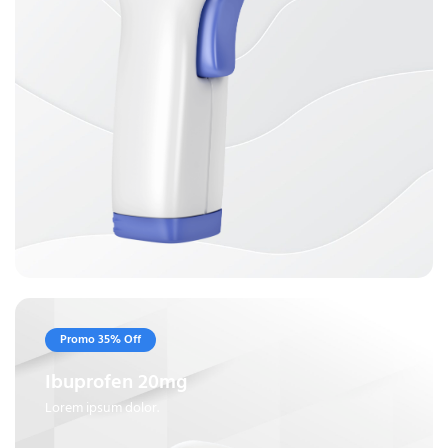
Promo 35% Off
Ibuprofen 20mg
Lorem ipsum dolor.