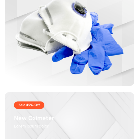
Sale 45% Off
New Oximeter
Lorem ipsum dolor.