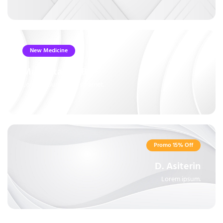
New Medicine
Multivitamin B6+
Lorem ipsum dolor sit amet.
Promo 15% Off
D. Asiterin
Lorem ipsum.