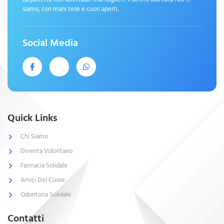
siamo, con mani tese e cuori aperti.
Social Media
Quick Links
Chi Siamo
Diventa Volontario
Farmacia Solidale
Amici Del Cuore
Odontoria Solidale
Contatti