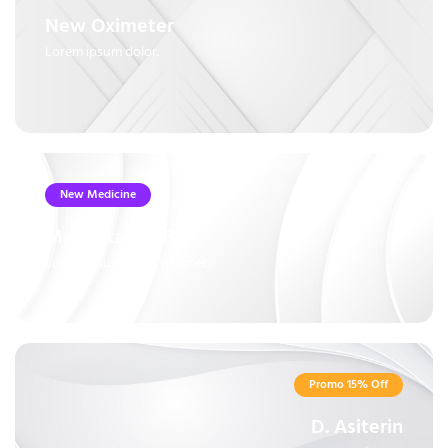
New Oximeter
Lorem ipsum dolor.
New Medicine
Multivitamin B6+
Lorem ipsum dolor sit amet.
Promo 15% Off
D. Asiterin