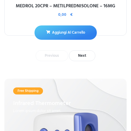
MEDROL 20CPR – METILPREDNISOLONE – 16MG
0,00
€
Aggiungi Al Carrello
Previous
Next
Free Shipping
Infrared Thermometer
Lorem ipsum dolor sit amet.