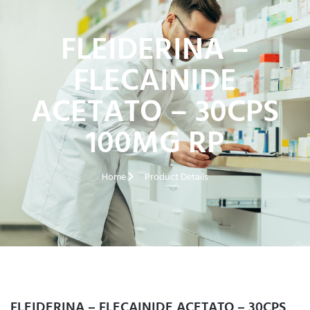
FLEIDERINA –
FLECAINIDE
ACETATO – 30CPS
100MG RP
Home
Product Details
FLEIDERINA – FLECAINIDE ACETATO – 30CPS