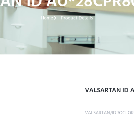
AN ID AU*28CPR8
Home
Product Details
VALSARTAN ID 
VALSARTAN/IDROCLOR