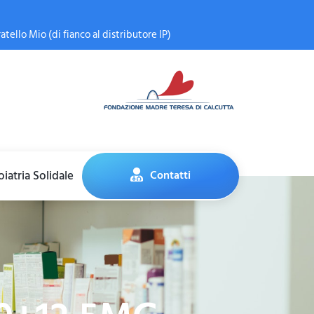
atello Mio (di fianco al distributore IP)
iatria Solidale
Contatti