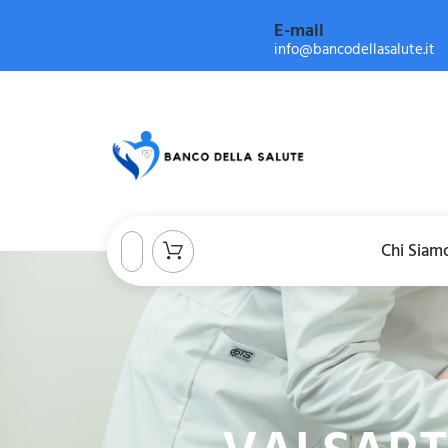
E-mail
info@bancodellasalute.it
Chi Siam