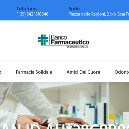
Telefono
Sede
(+39) 342 1618646
Piazza delle Regioni, 2 c/o Casa Fr
o
Farmacia Solidale
Amici Del Cuore
Odonto