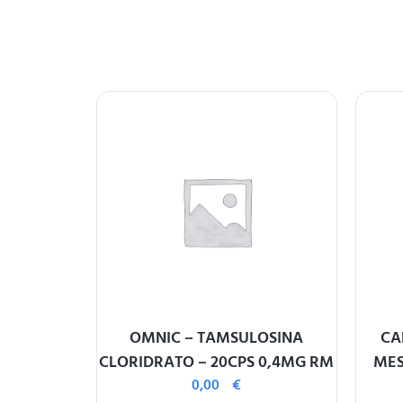
FOLICO –
OMNIC – TAMSULOSINA
CA
G
CLORIDRATO – 20CPS 0,4MG RM
MES
0,00
€