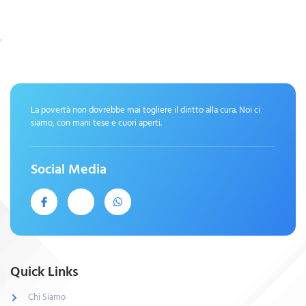
La povertà non dovrebbe mai togliere il diritto alla cura. Noi ci
siamo, con mani tese e cuori aperti.
Social Media
Quick Links
Chi Siamo