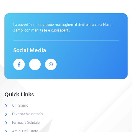
La povertà non dovrebbe mai togliere il diritto alla cura. Noi ci
siamo, con mani tese e cuori aperti.
Social Media
Quick Links
Chi Siamo
Diventa Volontario
Farmacia Solidale
Amici Del Cuore