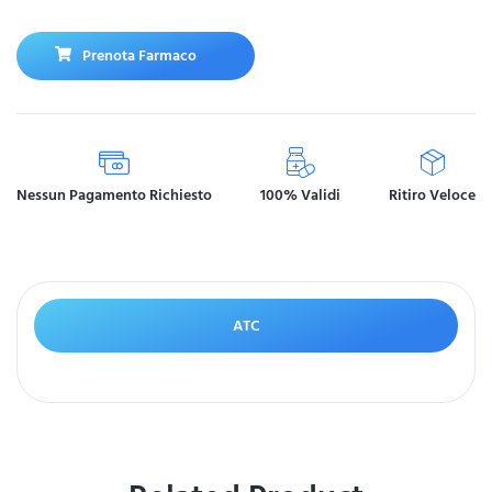
Prenota Farmaco
Nessun Pagamento Richiesto
100% Validi
Ritiro Veloce
ATC