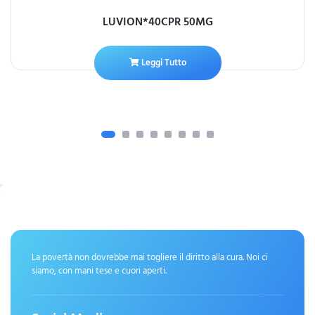
LUVION*40CPR 50MG
Leggi Tutto
La povertà non dovrebbe mai togliere il diritto alla cura. Noi ci
siamo, con mani tese e cuori aperti.