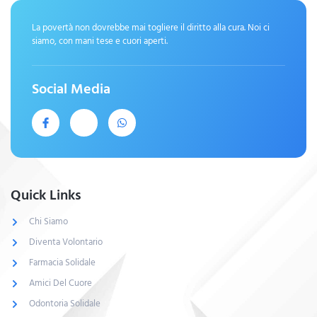
La povertà non dovrebbe mai togliere il diritto alla cura. Noi ci
siamo, con mani tese e cuori aperti.
Social Media
Quick Links
Chi Siamo
Diventa Volontario
Farmacia Solidale
Amici Del Cuore
Odontoria Solidale